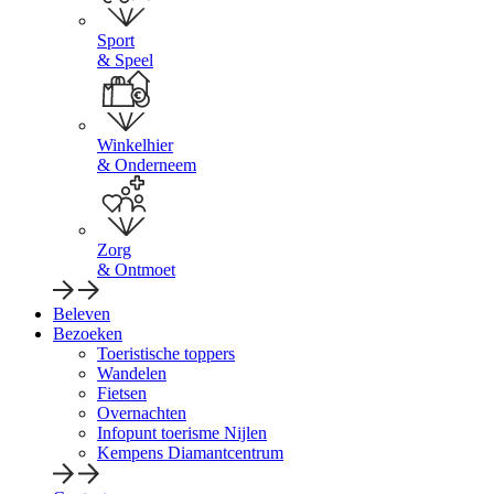
Sport
& Speel
Winkelhier
& Onderneem
Zorg
& Ontmoet
Beleven
Bezoeken
Toeristische toppers
Wandelen
Fietsen
Overnachten
Infopunt toerisme Nijlen
Kempens Diamantcentrum