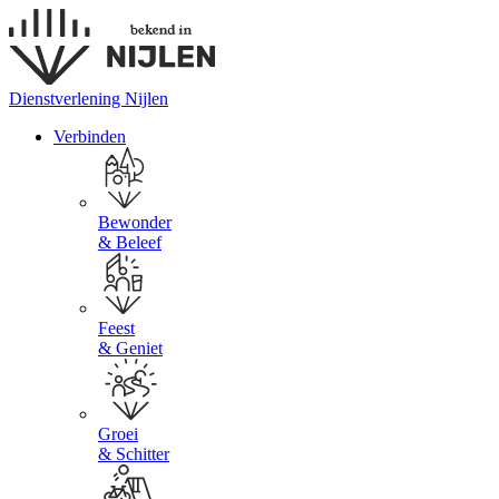
Dienstverlening Nijlen
Verbinden
Bewonder
& Beleef
Feest
& Geniet
Groei
& Schitter