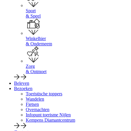
Sport
& Speel
Winkelhier
& Onderneem
Zorg
& Ontmoet
Beleven
Bezoeken
Toeristische toppers
Wandelen
Fietsen
Overnachten
Infopunt toerisme Nijlen
Kempens Diamantcentrum