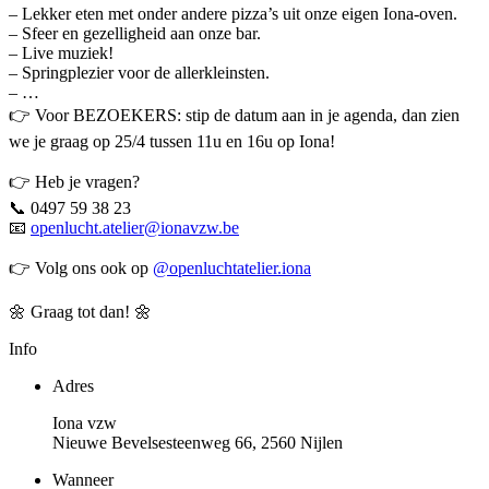
– Lekker eten met onder andere pizza’s uit onze eigen Iona-oven.
– Sfeer en gezelligheid aan onze bar.
– Live muziek!
– Springplezier voor de allerkleinsten.
– …
👉 Voor BEZOEKERS: stip de datum aan in je agenda, dan zien
we je graag op 25/4 tussen 11u en 16u op Iona!
👉 Heb je vragen?
📞 0497 59 38 23
📧
openlucht.atelier@ionavzw.be
👉 Volg ons ook op
@openluchtatelier.iona
🌼 Graag tot dan! 🌼
Info
Adres
Iona vzw
Nieuwe Bevelsesteenweg 66, 2560 Nijlen
Wanneer