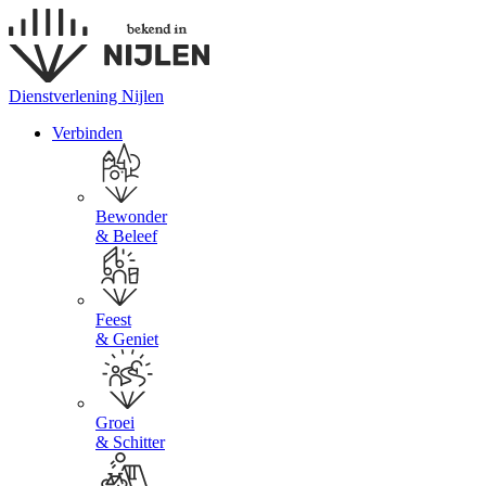
Dienstverlening Nijlen
Verbinden
Bewonder
& Beleef
Feest
& Geniet
Groei
& Schitter