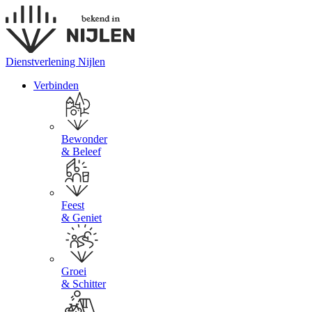
Dienstverlening Nijlen
Verbinden
Bewonder
& Beleef
Feest
& Geniet
Groei
& Schitter