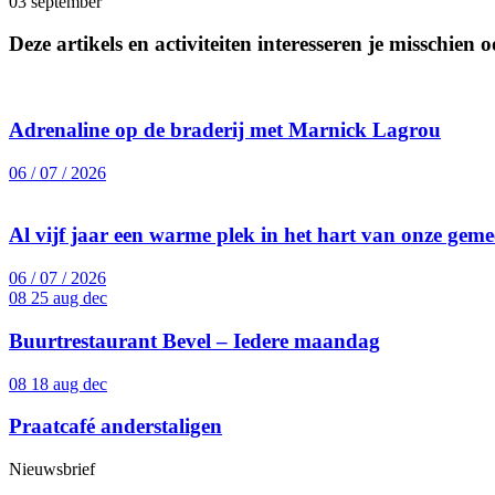
03
september
Deze artikels en activiteiten interesseren je misschien 
Adrenaline op de braderij met Marnick Lagrou
06 / 07 / 2026
Al vijf jaar een warme plek in het hart van onze gem
06 / 07 / 2026
08 25
aug dec
Buurtrestaurant Bevel – Iedere maandag
08 18
aug dec
Praatcafé anderstaligen
Nieuwsbrief