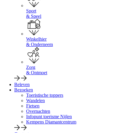
Sport
& Speel
Winkelhier
& Onderneem
Zorg
& Ontmoet
Beleven
Bezoeken
Toeristische toppers
Wandelen
Fietsen
Overnachten
Infopunt toerisme Nijlen
Kempens Diamantcentrum