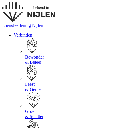
Dienstverlening Nijlen
Verbinden
Bewonder
& Beleef
Feest
& Geniet
Groei
& Schitter