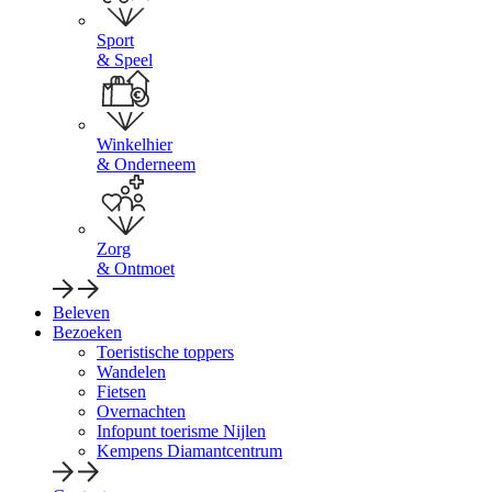
Sport
& Speel
Winkelhier
& Onderneem
Zorg
& Ontmoet
Beleven
Bezoeken
Toeristische toppers
Wandelen
Fietsen
Overnachten
Infopunt toerisme Nijlen
Kempens Diamantcentrum